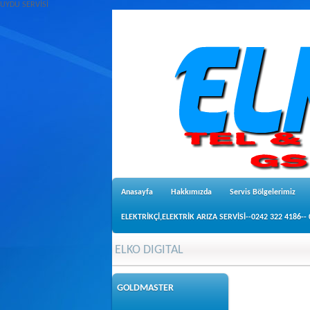
UYDU SERVİSİ
Anasayfa
Hakkımızda
Servis Bölgelerimiz
ELEKTRİKÇİ,ELEKTRİK ARIZA SERVİSİ--0242 322 4186--
ELKO DIGITAL
GOLDMASTER