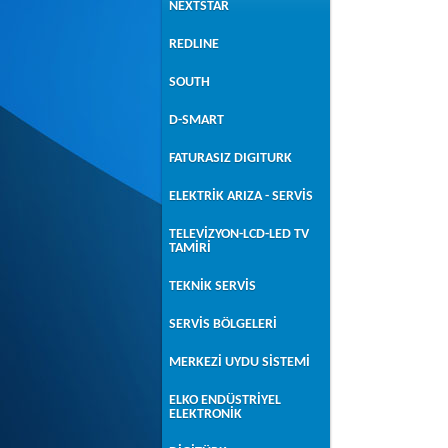
NEXTSTAR
REDLINE
SOUTH
D-SMART
FATURASIZ DIGITURK
ELEKTRİK ARIZA - SERVİS
TELEVİZYON-LCD-LED TV
TAMİRİ
TEKNİK SERVİS
SERVİS BÖLGELERİ
MERKEZİ UYDU SİSTEMİ
ELKO ENDÜSTRİYEL
ELEKTRONİK