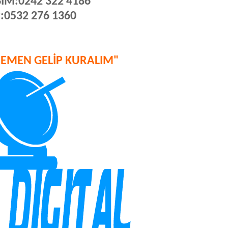
ŞİM:0242 322 4186
:0532 276 1360
HEMEN GELİP KURALIM"