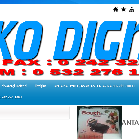
Ziyaretçi Defteri
İletişim
ANTALYA UYDU ÇANAK ANTEN ARIZA SERVİSİ 300 TL
 0532 276 1360
ANTA