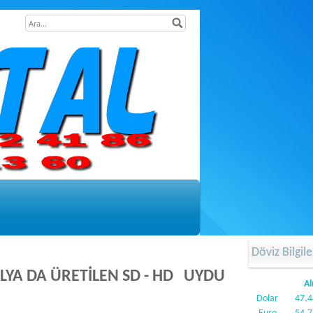
Döviz Bilgile
LYA DA ÜRETİLEN SD - HD UYDU
Al
Dolar
47.4