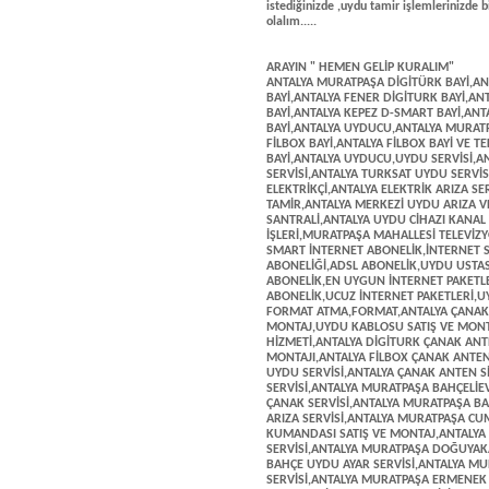
istediğinizde ,uydu tamir işlemlerinizde b
olalım.....
ARAYIN " HEMEN GELİP KURALIM"
ANTALYA MURATPAŞA DİGİTÜRK BAYİ,ANTALYA KEPEZ DİGİTURK BAYİ,ANTALYA KONYAALTI DİGİTURK BAYİ,ANTALYA FENER DİGİTURK BAYİ,ANTALYA VARSAK DİGİTURK BAYİ,ANTALYA MURATPAŞA D-SMART BAYİ,ANTALYA KEPEZ D-SMART BAYİ,ANTALYA KONYAALTI D-SMART BAYİ,ANTALYA FENER LARA D-SMART BAYİ,ANTALYA UYDUCU,ANTALYA MURATPAŞA FİLBOX BAYİ,ANTALYA KEPEZ FİLBOX BAYİ,ANTALYA FENER FİLBOX BAYİ,ANTALYA FİLBOX BAYİ VE TEKNİK SERVİS,ANTALYA GOLDMASTER BAYİ,ANTALYA NEXTSTAR BAYİ,ANTALYA UYDUCU,UYDU SERVİSİ,ANTALYA KABLOLU YAYIN SERVİSİ,ANTALYA TELEDÜNYA SERVİSİ,ANTALYA TURKSAT UYDU SERVİSİ,TEKNİK SERVİSİ ,UYDUCU,ÇANAK ANTENCİ,ANTALYA ELEKTRİKÇİ,ANTALYA ELEKTRİK ARIZA SERVİSİ,ANTALYA ELEKTRİK TESİSAT,ANTALYA ELEKTRONİK TAMİR,ANTALYA MERKEZİ UYDU ARIZA VE KURULUM,MURATPAŞA MAHALLESİ MERKEZİ UYDU SANTRALİ,ANTALYA UYDU CİHAZI KANAL YÜKLEME,MERKEZİ UYDU SANTRALİ ARIZA VE BAKIM İŞLERİ,MURATPAŞA MAHALLESİ TELEVİZYON TAMİRCİSİ,TELEVİZYON MONTAJ,D-SMART İNTERNET SATIŞ,D-SMART İNTERNET ABONELİK,İNTERNET SATIŞ,DİGİTURK İNTERNET SATIŞ,DİGİTURK İNTERNET ABONELİĞİ,ADSL ABONELİK,UYDU USTASI,UYDUCU,ADSL SATIŞ,FİBER İNTERNET SATIŞ,FİBER İNTERNET ABONELİK,EN UYGUN İNTERNET PAKETLERİ,İNTERNET BAŞVURU MERKEZİ,SINIRSIZ İNTERNET ABONELİK,UCUZ İNTERNET PAKETLERİ,UYDU SATIŞ,UYDU FORMATLAMA,ANTALYA ÇANAK ANTENCİ,UYDU FORMAT ATMA,FORMAT,ANTALYA ÇANAK ANTEN SATIŞI VE MONTAJI,ANTALYA LNB DEĞİŞTİRME,TWİN LNB MONTAJ,UYDU KABLOSU SATIŞ VE MONTAJ,KABLO DEĞİŞTİRME,ANTALYA ÇANAK ANTENİ AYARLAMA HİZMETİ,ANTALYA DİGİTURK ÇANAK ANTEN MONTAJI,ANTALYA D-SMART ÇANAK ANTEN MONTAJI,ANTALYA FİLBOX ÇANAK ANTEN MONTAJI,ANTALYA ÇANAK ANTEN SABİTLEME,ANTALYA HIZLI UYDU SERVİSİ,ANTALYA ÇANAK ANTEN SİSTEMLERİ,ANTALYA MURATPAŞA ALTINDAĞ UYD SERVİSİ,ANTALYA MURATPAŞA BAHÇELİEVLER UYDU SERVİSİ,ANTALYA MURATPAŞA BARBAROS UYDU ÇANAK SERVİSİ,ANTALYA MURATPAŞA BALBEY UYDU ARIZA SERVİSİ,ANTALYA MURATPAŞA BAYINDIR UYDU ARIZA SERVİSİ,ANTALYA MURATPAŞA CUMHURİYET UYDU AYAR SERVİSİ,ANTALYA TELEVİZYON UYDU KUMANDASI SATIŞ VE MONTAJ,ANTALYA MURATPAŞA ÇAĞLAYAN MAHALLESİ UYDU ARIZA SERVİSİ,ANTALYA MURATPAŞA DOĞUYAKA MAHALLESİ UYDU ARIZA SERVİSİ,ANTALYA MURATPAŞA DUTLU BAHÇE UYDU AYAR SERVİSİ,ANTALYA MURATPAŞA ELMALI MAHALLESİ UYDU ÇANAK TAMİR SERVİSİ,ANTALYA MURATPAŞA ERMENEK MAHALLESİ UYDU ARIZA SERVİSİ,ANTALYA MURATPAŞA ETİLER MAHALLESİ UYDU ÇANAK SERVİSİ,ANTALYA MURATPAŞA FENER MAHALLESİ UYDU AYAR SERVİSİ,ANTALYA MURATPAŞA GEBİZLİ UYDU AYAR,ANTALYA MURATPAŞA GENÇLİK MAHALLESİ UYDU AYAR MONTAJ SERVİSİ,ANTALYA MURATPAŞA GÜVENLİK MAHALLESİ UYDU AYAR SERVİSİ,ANTALYA MURATPAŞA GÜZELBAĞ UYDU AYAR SERVİSİ,ANTALYA MURATPAŞA GÜZELOBA MAHALLESİ UYDU ÇANAK SERVİSİ,ANTALYA TELEVİZYON MONTAJ,ANTALYA MURATPAŞA GÜZELOLUK UYDU ÇANAK SERVİSİ,ANTALYA MURATPAŞA HAŞİMİŞCAN MAHALLESİ UYDU AYRA MONTAJ,ANTALYA MURATPAŞA KILIÇASLAN UYDU ARIZA,ANTALYA KIRCAMİ UYDU AYAR MONTAJ SERVİSİ,ANTALYA KIŞLA MAHALLESİ UYDU ARIZA SERVİSİ,ANTALYA ÇANAK ANTEN AYAR SERVİSİ,ANTALYA MURATPAŞA KIZILARIK UYDU AYAR TAMİR VE MONTAJ SERVİSİ,ANTALYA TİVUBU ÇANAK ANTEN MONTAJI,ANTALYA KIZILTOPRAK UYDU AYAR MONTAJ SERVİSİ,ANTALYA MURATPAŞA KONUKSEVER UYDU SERVİSİ,ANTALYA MURATPAŞA MEHMETÇİK MAHALLESİ UYDU AYAR MONTAJ,ANTALYA MURATPAŞA MELTEM UYDU AYAR SERVİSİ,ANTALYA MURATPAŞA MEMUREVLERİ UYDU TAMİR ÇANAK SERVİSİ,ANTALYA MURATPAŞA MEYDANKAVAĞI MAHALLESİ UYDU AYAR ARIZA MONTAJ SERVİSİ,ANTALYA MURATPAŞA UYDU SERVİSİ,ANTALYA MURATPAŞA SEDİR UYDU SERVİSİ,ANTALYA MURATPAŞA SELÇUK UYDU ARIZA SERVİSİ,ANTALYA MURATPAŞA SİNAN MAHALLESİ UYDU ARIZA MONTAJ TAMİR SERVİSİ,ANTALYA SOĞUKSU MAHALLESİ UYDU SERVİSİ,ANTALYA MURATPAŞA ŞİRİNYALI UYDU AYAR MONTAJ SERVİSİ,ANTALYA MURATPAŞA TAHILPAZARI UYDU MONTAJ SERVİSİ,ANTALYA MURATPAŞA TARIM MAHALLESİ ÇANAK MONTAJ,ANTALYA MURATPAŞA TOPÇULAR UYDU ARIZA SERVİSİ,ANTALYA MURATPAŞA TUZCULAR UYDU ÇANAK SERVİSİ,ANTALYA MURATPAŞA ÜÇGEN MAHALLESİ UYDU ARIZA SERVİSİ,ANTALYA MURATPAŞA VARLIK UYDU SERVİSİ,ANTALYA MURATPAŞA YENİGÖL UYDU ARIZA,ANTALYA UYDU AYAR SERVİSİ,ANTALYA MURATPAŞA YENİGÜN MAHALLESİ UYDU ARIZA SERVİSİ,ANTALYA MURATPAŞA YEŞİLBAHÇE UYDU AYAR SERVİSİ,TEL:0242 322 4186-0532 276 1360,ANTALYA MURATPAŞA YEŞİLKÖY ÇAN