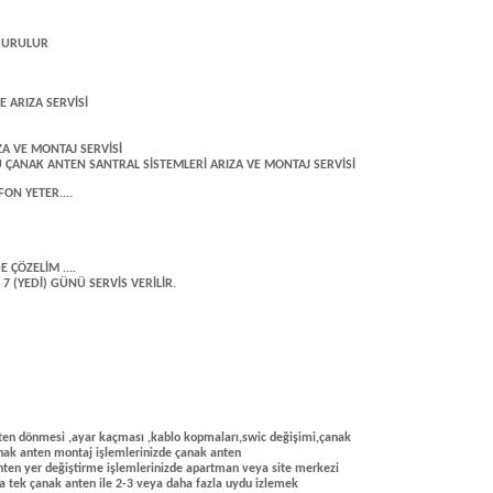
 KURULUR
 ARIZA SERVİSİ
ZA VE MONTAJ SERVİSİ
 ÇANAK ANTEN SANTRAL SİSTEMLERİ ARIZA VE MONTAJ SERVİSİ
ON YETER....
Z
 ÇÖZELİM ....
7 (YEDİ) GÜNÜ SERVİS VERİLİR.
(anten dönmesi ,ayar kaçması ,kablo kopmaları,swic değişimi,çanak
anak anten montaj işlemlerinizde çanak anten
ten yer değiştirme işlemlerinizde apartman veya site merkezi
da tek çanak anten ile 2-3 veya daha fazla uydu izlemek