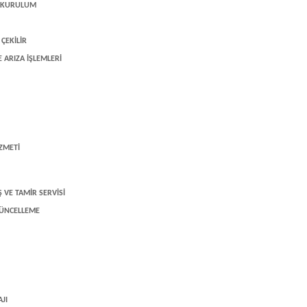
E KURULUM
ÇEKİLİR
 ARIZA İŞLEMLERİ
ZMETİ
 VE TAMİR SERVİSİ
GÜNCELLEME
JI