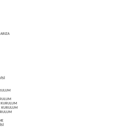
ARIZA
İSİ
URULUM
URULUM
E KURULUM
VE KURULUM
KURULUM
ME
Sİ