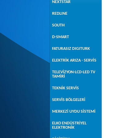
NEXTSTAR
REDLINE
SOUTH
D-SMART
FATURASIZ DIGITURK
ELEKTRİK ARIZA - SERVİS
TELEVİZYON-LCD-LED TV
TAMİRİ
TEKNİK SERVİS
SERVİS BÖLGELERİ
MERKEZİ UYDU SİSTEMİ
ELKO ENDÜSTRİYEL
ELEKTRONİK