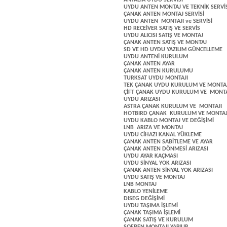
ANTALYA UYDU SERVİSİ
UYDU ANTEN MONTAJ VE TEKNİK SERVİS
ÇANAK ANTEN MONTAJ SERVİSİ
UYDU ANTEN MONTAJI ve SERVİSİ
HD RECEİVER SATIŞ VE SERVİS
UYDU ALICISI SATIŞ VE MONTAJ
ÇANAK ANTEN SATIŞ VE MONTAJ
SD VE HD UYDU YAZILIM GÜNCELLEME
UYDU ANTENİ KURULUM
ÇANAK ANTEN AYAR
ÇANAK ANTEN KURULUMU
TURKSAT UYDU MONTAJI
TEK ÇANAK UYDU KURULUM VE MONTAJ
ÇİFT ÇANAK UYDU KURULUM VE MONTA
UYDU ARIZASI
ASTRA ÇANAK KURULUM VE MONTAJI
HOTBIRD ÇANAK KURULUM VE MONTAJ
UYDU KABLO MONTAJ VE DEĞİŞİMİ
LNB ARIZA VE MONTAJ
UYDU CİHAZI KANAL YÜKLEME
ÇANAK ANTEN SABİTLEME VE AYAR
ÇANAK ANTEN DÖNMESİ ARIZASI
UYDU AYAR KAÇMASI
UYDU SİNYAL YOK ARIZASI
ÇANAK ANTEN SİNYAL YOK ARIZASI
UYDU SATIŞ VE MONTAJ
LNB MONTAJ
KABLO YENİLEME
DISEG DEĞİŞİMİ
UYDU TAŞIMA İŞLEMİ
ÇANAK TAŞIMA İŞLEMİ
ÇANAK SATIŞ VE KURULUM