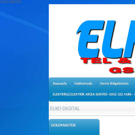
UYDU SERVİSİ
Anasayfa
Hakkımızda
Servis Bölgelerimiz
ELEKTRİKÇİ,ELEKTRİK ARIZA SERVİSİ--0242 322 4186--
ELKO DIGITAL
GOLDMASTER