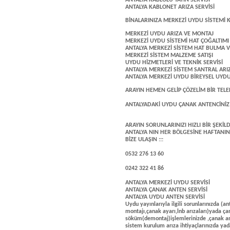
ANTALYA KABLOLU YAYIN SERVİSİ
ANTALYA KABLONET ARIZA SERVİSİ
BİNALARINIZA MERKEZİ UYDU SİSTEMİ
MERKEZİ UYDU ARIZA VE MONTAJ
MERKEZİ UYDU SİSTEMİ HAT ÇOĞALTIMI
ANTALYA MERKEZİ SİSTEM HAT BULMA VE
MERKEZİ SİSTEM MALZEME SATIŞI
UYDU HİZMETLERİ VE TEKNİK SERVİSİ
ANTALYA MERKEZİ SİSTEM SANTRAL ARI
ANTALYA MERKEZİ UYDU BİREYSEL UYDU
ARAYIN HEMEN GELİP ÇÖZELİM BİR TELEF
ANTALYADAKİ UYDU ÇANAK ANTENCİNİ
ARAYIN SORUNLARINIZI HIZLI BİR ŞEKİLDE
ANTALYA NIN HER BÖLGESİNE HAFTANIN 
BİZE ULAŞIN :::
0532 276 13 60
0242 322 41 86
ANTALYA MERKEZİ UYDU SERVİSİ
ANTALYA ÇANAK ANTEN SERVİSİ
ANTALYA UYDU ANTEN SERVİSİ
Uydu yayınlarıyla ilgili sorunlarınızda 
montajı,çanak ayarı,lnb arızaları)yada ç
söküm(demontaj)işlemlerinizde ,çanak an
sistem kurulum arıza ihtiyaçlarınızda ya