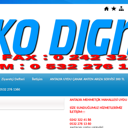
Ziyaretçi Defteri
İletişim
ANTALYA UYDU ÇANAK ANTEN ARIZA SERVİSİ 300 TL
 0532 276 1360
ANTALYA MEHMETÇİK MAHALLESİ UYDU 
SİZE SUNDUĞUMUZ HİZMETLERİMİZ
İLETİŞİM::::
0242 322 41 86
0532 276 13 60