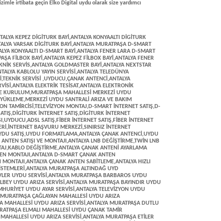
izimle irtibata geçin Elko Digital uydu olarak size yardımcı
AK ARIZA,ANTALYA MURATPAŞA YEŞİLOVA MAHALLESİ UYDU AYAR,ANTALYA MURATPAŞA YILDIZ MAHALLESİ UYDU ARIZA SERVİSİ,ANTALYA MURATPAŞA YÜKSEKALAN MAHALLESİ UYDU ARIZA MONTAJ SERVİSİ,ANTALYA ZERDALİLİK MAHALLESİ UYDU ARIZA MONTAJ SERVİSİ,ANTALYA MURATPAŞA ZÜMRÜTOVA MAHALLESİ UYDU ARIZA SERVİSİ,ANTALYA 100. YIL UYDU SERVİSİ,ANTALYA GÜLLÜK UYDU ARIZA MONTAJ SERVİSİ,ANTALYA DOĞU GARAJI UYDU ARIZA MONTAJ SERVİSİ,ANTALYA ŞARAMPOL UYDU ÇANAK SERVİSİ,ANTALYA ÇALLI UYDU ARIZA TAMİR SERVİSİ,ANTALYA FABRİKALAR UYDU ÇANAK SERVİSİ,ANTALYA KEPEZ ÇANAK ANTEN SERVİSİ,ANTALYA AHATLI UYDU ARIZA MONTAJ SERVİSİ,ANTALYA BARIŞ MAHALLESİ UYDU SERVİSİ,ANTALYA MASADAĞI UYDU ARIZA TAMİR SERVİSİ,ANTALYA MAZIDAĞI UYDU SERVİSİ,ANTALYA KÜLTÜR UYDU SERVİSİ,ANTALYA GÜLVEREN MAHALLESİ UYDU ÇANAK SERVİSİ,ANTALYA GÜNDOĞDU MAHALLESİ UYDU ARIZA SERVİSİ,İLETİŞİM :0242 322 4186-0532 276 1360,ANTALYA ÖZGÜRLÜK MAHALLESİ UYDU SERVİSİ,ANTALYA AYANAOĞLU UYDU ARIZA,ANTALYA KARŞIYAKA UYDU ÇANAK SERVİSİ,ANTALYA VARSAK UYDU SERVİSİ,ANTALYA HÜSNÜ KARAKAŞ ÇANAK ANTENCİ,MURATPAŞA TELEVİZYON TAMİR MONTAJ VE KURULUM GÜNCELLEME SERVİSİ,ANTALYA HABİBLER ÇANAK ANTEN ARIZA,ANTALYA ÇANAK ANTEN TV SERVİSİ,ANTALYA GÖÇERLER UYDU SERVİSİ,ANTALYA GAZİ UYDU SERVİSİ,ANTALYA DOKUMA UYDU ARIZA SERVİSİ,ANTALYA ANTKOOP UYDU SERVİSİ,ANTALYA ANTKOOP UYDU ÇANAK ARIZA MONTAJ,ANTALYA DOĞUYAKA UYDU ÇANAK SERVİSİ,ANTALYA KÜTÜKÇÜ UYDU SERVİSİ,ANTALYA KUZEYYAKA UYDU SERVİSİ,ÇANAK ANTENCİ,ANTALYA MEHMETÇİK UYDU SERVİSİ,ANTALYA ÇANAK MONTAJ SERVİSİ,CEBESOY ÇANAK MONTAJ,ANTALYA ÇANAK ANTEN MONTAJ TAMİR VE BAKIM SERVİSİ,ANTALYA YAVUZ SELİM UYDU ARIZA MONTAJ,ANTALAY ZAFER UYDU SERVİSİ,ANTALYA ŞELALE UYDU SERVİSİ,ANTALYA DEMİREL UYDU SERVİSİ,ANTALYA MENDERES UYDU ÇANAK SERVİSİ,ANTALYA DUACI UYDU SERVİSİ,ANTALYA KEPEZALTI UYDU SERVİSİ,ANTALYA UYDU SERVİSİ,ANTALYA ÇAMLIBEL UYDU SERVİSİ,ANTALYA FATİH UYDU SERVİSİ,ANTALYA ÇANKAYA UYDU SERVİSİ,ANTALYA 4K ULTRA HD UYDU ARIZA SERVİSİ,ANTALYA KEPEZ ÇANAK ANTEN ARIZA SERVİSİ,ANTALYA ÜNSAL UYDU AYAR SERVİSİ,ANTALYA KONYAALTI UYDU ARIZA MONTAJ SERVİSİ,ANTALYA TELEVİZYON TAMİRCİNİZ,ANTALYA TV LCD LED TV MONTAJ SERVİSİ,ANTALYA KONYAALTI ÇANAK ANTEN ARIZA MONTAJ TAMİR SERVİSİ,ANTALYA UYDUCU,ANTALYA AKDAMLAR UYDU ARIZA SERVİSİ,ANTALYA AKKUYU ÇANAK ARIZA ,ANTALYA UYDU SATIŞ,ANTALYA ALTINKUM UYDU ARIZA SERVİSİ,ANTALYA ARAPSUYU ÇANAK ARIZA MONTAJ,ANTALYA DAĞ UYDU SERVİSİ,ANTALYA UYDU SERVİSİ,ANTALYA AŞAĞI KARAMAN UYDU ARIZA SERVİSİ,ANTALYA AYDINLIK UYDU SERVİSİ,ANTALYA UYDU AYAR VE MONTAJ SERVİSİ,ÇANAK ANTEN MONTAJ USTASI,ANTALYA BAHTILI UYDU ARIZA SERVİSİ,ANTALYA ÇAĞLARCA ÇANAK ANTEN SERVİSİ,ANTALYA ÇAMLIBEL UYDU SERVİSİ,ANTALYA ÇİTDİBİ UYDU ARIZA SERVİSİ,ANTALYA DEMİRCİLİK UYDU ARIZA SERVİSİ,ANTALYA DOYRAN UYDU SERVİSİ,ANTALYA ZÜMRÜT UYDU SERVİSİ,ANTALYA YENİ UYDU SERVİSİ,ANTALYA ÜÇOLUK UYDU SERVİSİ,ANTALYA UNCALI ÇANAK SERVİSİ,ANTALYA UNCALI UYDU AYAR SERVİSİ,ANTALYA TOROS UYDU SERVİSİ,ANTALYA SİTELER UYDU ARIZA SERVİSİ,ANTALYA SARISU UYDU SERVİSİ,ANTALYA PINARBAŞI UYDU SERVİSİ,ANTALYA ÖĞRETMENLER EVİ UYDU SERVİSİ,ANTALYA ÖĞRETMENLER EVİ ÇANAK SERVİSİ,ANTALYA HIZLI ÇANAK ANTEN ARIZA SERVİSİ,ANTALYA MOLLA YUSUF UYDU SERVİSİ,ANTALYA LİMAN UYDU SERVİSİ,ANTALYA KUŞKAVAĞI UYDU SERVİSİ,ANTALYA KURUÇAY UYDU SERVİSİ,MURATPAŞA UYDU SERVİSİ,ANTALYA KIR UYDU SERVİSİ,ANTALYA GÜRSU UYDU SERVİSİ,ANTALYA SU İÇECEK UYDU SERVİSİ,ANTALYA ZÜMRÜT UYDU SERVİSİ,ANTALYA TÜM BÖLGELER UYDU ÇANAK ARIZA SERVİSİ,ANTALYA ALTINDAĞ MAHALLESİ DİGİTURK BAYİ VE TEKNİK SERVİSİ,ANTALYA ALTINDAĞ MAHALLESİ ELEKTRİKÇİ,ANTALYA ALTINDAĞ MAHALLESİ D-SMART BAYİ VE TEKNİK SERVİSİ,ANTALYA ALTINDAĞ MAHALLESİ TELEVİZYON TAMİRCİSİ,LCD LED TV PLAZMA TV MONTAJ,ALTINDAĞ MAHALLESİ UYDUCU,ANTALYA GENÇLİK MAHALLESİ UYDUCU,ANTALYA GENÇLİK MAHALLESİ DİGİTURK BAYİ VE TEKNİK SERVİSİ,ANTALYA GENÇLİK MAHALLESİ TELEVİZYON LCD PLAZMA LED TV TAMİR VE MONTAJI,ANTALYA GENÇLİK MAHALLESİ ELEKTRİKÇİ,ANTALYA GENÇLİK MAHALLESİ FİLBOX BAYİ VE SERVİSİ,ANTALYA GENÇLİK MAHALLESİ D-SMART BAYİ,ANTALYA MURATPAŞA ELEKTRİKÇİ,ANTALYA KONYAALTI ELEKTRİKÇİ,ANTALYA KEPEZ ELEKTRİKÇİ,ANTALYA ELEKTRİKÇİ,ELEKTRİK ARIZA SERVİSİ,LARA ELEKTRİKÇİ,ZERDALİLİK ELEKTRİKÇİ,ANTALYA BAHÇELİEVLER MAHALLESİ DİGİTURK BAYİ,ANTALYA BAHÇELİEVLER MAHALLESİ D-SMART BAYİ VE SERVİSİ,ANTALYA ÇANAK ANTEN LNB DEĞİŞİMİ,ANTALYA BAHÇELİEVLER FİLBOX BAYİ,ANTALYA ÇANAK ANTEN AYAR SERVİSİ,ANTALYA BAHÇELİEVLER TELEVİZYON LCD PLAZMA TAMİR VE MONTAJ,ANTALYA ÇAYBAŞI MAHALLESİ DİGİTURK BAYİ,ANTALYA ÇAYBAŞI D-SMART,ANTALYA ÇAYBAŞI FİLBOX BAYİ,UYDU ÇANAK USTASI,ANTALYA ÇAYBAŞI TELEVİZYON LCD LED MONTAJ TAMİR,ANTALYA ÇAYBAŞI MAHALLESİ ELEKTRİKÇİ,ANTALYA SİNAN MAHALLESİ DİGİTURK BAYİ,ANTALYA SİNAN D-SMART BAYİ,ANTALYA SİNAN ELEKTRİKÇİ,ANTALYA SİNAN MAHALLESİ TV LCD LED TV TAMİR VE MONTAJ,TURKCELL SUPERONLINE SATIŞ NOKTASI,ADSL SATIŞ,İNTERNET ABONELİK,SUPERONLINE SATIŞ NOKTASI,ANTALYA ZERDALİLİK TV MONTAJ,ANTALYA ZERDALİLİK MAHALLESİ DİGİTURK BAYİ,ANTALYA ZERDALİLİK MAHALLESİ D-SMART BAYİ,ANTALYA ZERDALİLİK MAHALLESİ ELEKTRİKÇİ,ANTALYA ZERDALİLİK TELEVİZYON TAMİRCİSİ,ANTALYA ÇAĞLAYAN MAHALLESİ TVLCD LED TAMİR VE MONTAJ,ANTALYA ÇANAK ANTENCİ,ÇAĞLAYAN MAHALLESİ DİGİTURK BAYİ,ANTALYA ÇANAK ANTEN DÖNMESİ VE NAKİL TAŞIMA İŞLERİ YAPILIR,ÇAĞLAYAN MAHALLESİ D-SMART BAYİ,ÇAĞLAYAN MAHALLESİ ELEKTRİKÇİ,ANTALYA UYDUCU,ÇAĞLAYAN MAHALLESİ FİLBOX BAYİ,ANTALYA D-SMART YETKİLİ BAYİ VE TEKNİK SERVİS HİZMETLERİ,ÇAĞLAYAN UYDUCU,UYDU ÇANAK ANTEN SERVİSİ,ZERDALİLİK FİLBOX BAYİ,ANTALYA ELMALI MAHALLESİ DİGİTURK D-SMART FİLBOX YETKİLİ BAYİ VE TEKNİK SERVİSİ,ANTALYA ELMALI MAHALLESİ TELEVİZYON LCD PLAZMA MONTAJ VE TAMİR,ANTALYA ERMENEK MAHALLESİ DİGİTURK D-SMART FİLBOX BAYİ,ANTALYA ERMENEK MAHALLESİ TELEVİZYON TAMİR VE MONTAJ,ANTALYA ETİLER MAHALLESİ DİGİTURK D-SMART FİLBOX YETKİLİ BAYİ VE TEKNİK SERVİSİ,ANTALYA ETİLER LCD PLAZMA TV TAMİR VE MONTAJ,ANTALYA BALBEY MAHALLESİ DİGİTURK BAYİ,ANTALYA BALBEY MAHALLESİ D-SMART BAYİ,BALBEY MAHALLESİ ELEKTRİKÇİ,ANTALYA BALBEY MAHALLESİ FİLBOX BAYİ,BALBEY UYDUCU,ANTALYA B