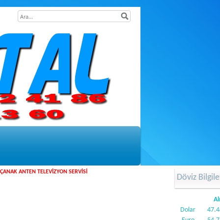
ÇANAK ANTEN TELEVİZYON SERVİSİ
Döviz Bilgile
Al
Dolar
47.4