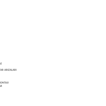
Rİ
AR ARIZALARI
ONTAJI
AR