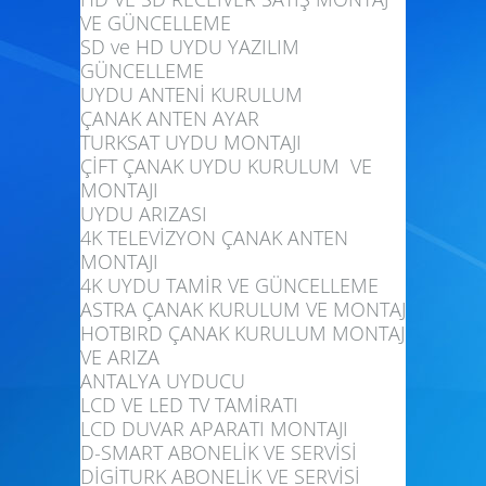
VE GÜNCELLEME
SD ve HD UYDU YAZILIM
GÜNCELLEME
UYDU ANTENİ KURULUM
ÇANAK ANTEN AYAR
TURKSAT UYDU MONTAJI
ÇİFT ÇANAK UYDU KURULUM VE
MONTAJI
UYDU ARIZASI
4K TELEVİZYON ÇANAK ANTEN
MONTAJI
4K UYDU TAMİR VE GÜNCELLEME
ASTRA ÇANAK KURULUM VE MONTAJ
HOTBIRD ÇANAK KURULUM MONTAJ
VE ARIZA
ANTALYA UYDUCU
LCD VE LED TV TAMİRATI
LCD DUVAR APARATI MONTAJI
D-SMART ABONELİK VE SERVİSİ
DİGİTURK ABONELİK VE SERVİSİ