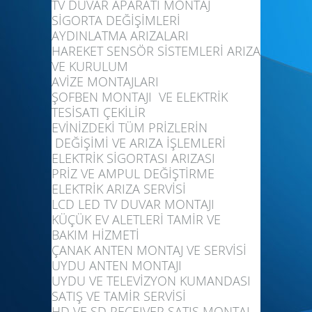
TV DUVAR APARATI MONTAJ
SİGORTA DEĞİŞİMLERİ
AYDINLATMA ARIZALARI
HAREKET SENSÖR SİSTEMLERİ ARIZA
VE KURULUM
AVİZE MONTAJLARI
ŞOFBEN MONTAJI VE ELEKTRİK
TESİSATI ÇEKİLİR
EVİNİZDEKİ TÜM PRİZLERİN
DEĞİŞİMİ VE ARIZA İŞLEMLERİ
ELEKTRİK SİGORTASI ARIZASI
PRİZ VE AMPUL DEĞİŞTİRME
ELEKTRİK ARIZA SERVİSİ
LCD LED TV DUVAR MONTAJI
KÜÇÜK EV ALETLERİ TAMİR VE
BAKIM HİZMETİ
ÇANAK ANTEN MONTAJ VE SERVİSİ
UYDU ANTEN MONTAJI
UYDU VE TELEVİZYON KUMANDASI
SATIŞ VE TAMİR SERVİSİ
HD VE SD RECEIVER SATIŞ MONTAJ