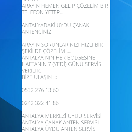
ARAYIN HEMEN GELİP ÇÖZELİM BİR
TELEFON YETER....
ANTALYADAKİ UYDU ÇANAK
ANTENCİNİZ
ARAYIN SORUNLARINIZI HIZLI BİR
ŞEKİLDE ÇÖZELİM ....
ANTALYA NIN HER BÖLGESİNE
HAFTANIN 7 (YEDİ) GÜNÜ SERVİS
VERİLİR.
BİZE ULAŞIN :::
0532 276 13 60
0242 322 41 86
ANTALYA MERKEZİ UYDU SERVİSİ
ANTALYA ÇANAK ANTEN SERVİSİ
ANTALYA UYDU ANTEN SERVİSİ