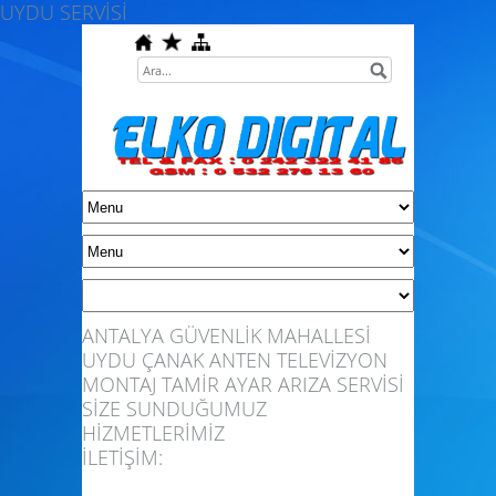
UYDU SERVİSİ
ANTALYA GÜVENLİK MAHALLESİ
UYDU ÇANAK ANTEN TELEVİZYON
MONTAJ TAMİR AYAR ARIZA SERVİSİ
SİZE SUNDUĞUMUZ
HİZMETLERİMİZ
İLETİŞİM: