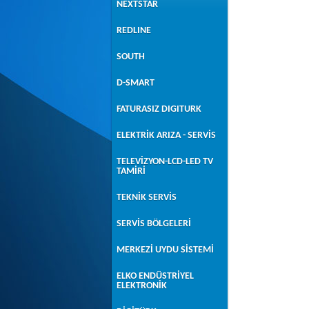
NEXTSTAR
REDLINE
SOUTH
D-SMART
FATURASIZ DIGITURK
ELEKTRİK ARIZA - SERVİS
TELEVİZYON-LCD-LED TV
TAMİRİ
TEKNİK SERVİS
SERVİS BÖLGELERİ
MERKEZİ UYDU SİSTEMİ
ELKO ENDÜSTRİYEL
ELEKTRONİK