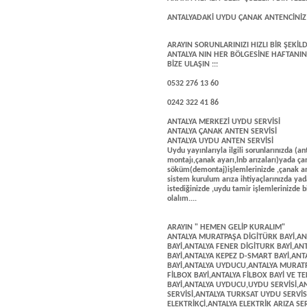
ANTALYADAKİ UYDU ÇANAK ANTENCİNİ
ARAYIN SORUNLARINIZI HIZLI BİR ŞEKİLD
ANTALYA NIN HER BÖLGESİNE HAFTANIN 
BİZE ULAŞIN :::
0532 276 13 60
0242 322 41 86
ANTALYA MERKEZİ UYDU SERVİSİ
ANTALYA ÇANAK ANTEN SERVİSİ
ANTALYA UYDU ANTEN SERVİSİ
Uydu yayınlarıyla ilgili sorunlarınızda 
montajı,çanak ayarı,lnb arızaları)yada ç
söküm(demontaj)işlemlerinizde ,çanak an
sistem kurulum arıza ihtiyaçlarınızda ya
istediğinizde ,uydu tamir işlemlerinizde b
olalım....
ARAYIN " HEMEN GELİP KURALIM"
ANTALYA MURATPAŞA DİGİTÜRK BAYİ,ANTALYA KEPEZ DİGİTURK BAYİ,ANTALYA KONYAALTI DİGİTURK BAYİ,ANTALYA FENER DİGİTURK BAYİ,ANTALYA VARSAK DİGİTURK BAYİ,ANTALYA MURATPAŞA D-SMART BAYİ,ANTALYA KEPEZ D-SMART BAYİ,ANTALYA KONYAALTI D-SMART BAYİ,ANTALYA FENER LARA D-SMART BAYİ,ANTALYA UYDUCU,ANTALYA MURATPAŞA FİLBOX BAYİ,ANTALYA KEPEZ FİLBOX BAYİ,ANTALYA FENER FİLBOX BAYİ,ANTALYA FİLBOX BAYİ VE TEKNİK SERVİS,ANTALYA GOLDMASTER BAYİ,ANTALYA NEXTSTAR BAYİ,ANTALYA UYDUCU,UYDU SERVİSİ,ANTALYA KABLOLU YAYIN SERVİSİ,ANTALYA TELEDÜNYA SERVİSİ,ANTALYA TURKSAT UYDU SERVİSİ,TEKNİK SERVİSİ ,UYDUCU,ÇANAK ANTENCİ,ANTALYA ELEKTRİKÇİ,ANTALYA ELEKTRİK ARIZA SERVİSİ,ANTALYA ELEKTRİK TESİSAT,ANTALYA ELEKTRONİK TAMİR,ANTALYA MERKEZİ UYDU ARIZA VE KURULUM,MURATPAŞA MAHALLESİ MERKEZİ UYDU SANTRALİ,ANTALYA UYDU CİHAZI KANAL YÜKLEME,MERKEZİ UYDU SANTRALİ ARIZA VE BAKIM İŞLERİ,MURATPAŞA MAHALLESİ TELEVİZYON TAMİRCİSİ,TELEVİZYON MONTAJ,D-SMART İNTERNET SATIŞ,D-SMART İNTERNET ABONELİK,İNTERNET SATIŞ,DİGİTURK İNTERNET SATIŞ,DİGİTURK İNTERNET ABONELİĞİ,ADSL ABONELİK,UYDU USTASI,UYDUCU,ADSL SATIŞ,FİBER İNTERNET SATIŞ,FİBER İNTERNET ABONELİK,EN UYGUN İNTERNET PAKETLERİ,İNTERNET BAŞVURU MERKEZİ,SINIRSIZ İNTERNET ABONELİK,UCUZ İNTERNET PAKETLERİ,UYDU SATIŞ,UYDU FORMATLAMA,ANTALYA ÇANAK ANTENCİ,UYDU FORMAT ATMA,FORMAT,ANTALYA ÇANAK ANTEN SATIŞI VE MONTAJI,ANTALYA LNB DEĞİŞTİRME,TWİN LNB MONTAJ,UYDU KABLOSU SATIŞ VE MONTAJ,KABLO DEĞİŞTİRME,ANTALYA ÇANAK ANTENİ AYARLAMA HİZMETİ,ANTALYA DİGİTURK ÇANAK ANTEN MONTAJI,ANTALYA D-SMART ÇANAK ANTEN MONTAJI,ANTALYA FİLBOX ÇANAK ANTEN MONTAJI,ANTALYA ÇANAK ANTEN SABİTLEME,ANTALYA HIZLI UYDU SERVİSİ,ANTALYA ÇANAK ANTEN SİSTEMLERİ,ANTALYA MURATPAŞA ALTINDAĞ UYD SERVİSİ,ANTALYA MURATPAŞA BAHÇELİEVLER UYDU SERVİSİ,ANTALYA MURATPAŞA BARBAROS UYDU ÇANAK SERVİSİ,ANTALYA MURATPAŞA BALBEY UYDU ARIZA SERVİSİ,ANTALYA MURATPAŞA BAYINDIR UYDU ARIZA SERVİSİ,ANTALYA MURATPAŞA CUMHURİYET UYDU AYAR SERVİSİ,ANTALYA TELEVİZYON UYDU KUMANDASI SATIŞ VE MONTAJ,ANTALYA MURATPAŞA ÇAĞLAYAN MAHALLESİ UYDU ARIZA SERVİSİ,ANTALYA MURATPAŞA DOĞUYAKA MAHALLESİ UYDU ARIZA SERVİSİ,ANTALYA MURATPAŞA DUTLU BAHÇE UYDU AYAR SERVİSİ,ANTALYA MURATPAŞA ELMALI MAHALLESİ UYDU ÇANAK TAMİR SERVİSİ,ANTALYA MURATPAŞA ERMENEK MAHALLESİ UYDU ARIZA SERVİSİ,ANTALYA MURATPAŞA ETİLER MAHALLESİ UYDU ÇANAK SERVİSİ,ANTALYA MURATPAŞA FENER MAHALLESİ UYDU AYAR SERVİSİ,ANTALYA MURATPAŞA GEBİZLİ UYDU AYAR,ANTALYA MURATPAŞA GENÇLİK MAHALLESİ UYDU AYAR MONTAJ SERVİSİ,ANTALYA MURATPAŞA GÜVENLİK MAHALLESİ UYDU AYAR SERVİSİ,ANTALYA MURATPAŞA GÜZELBAĞ UYDU AYAR SERVİSİ,ANTALYA MURATPAŞA GÜZELOBA MAHALLESİ UYDU ÇANAK SERVİSİ,ANTALYA TELEVİZYON MONTAJ,ANTALYA MURATPAŞA GÜZELOLUK UYDU ÇANAK SERVİSİ,ANTALYA MURATPAŞA HAŞİMİŞCAN MAHALLESİ UYDU AYRA MONTAJ,ANTALYA MURATPAŞA KILIÇASLAN UYDU ARIZA,ANTALYA KIRCAMİ UYDU AYAR MONTAJ SERVİSİ,ANTALYA KIŞLA MAHALLESİ UYDU ARIZA SERVİSİ,ANTALYA ÇANAK ANTEN AYAR SERVİSİ,ANTALYA MURATPAŞA KIZILARIK UYDU AYAR TAMİR VE MONTAJ SERVİSİ,ANTALYA KIZILTOPRAK UYDU AYAR MONTAJ SERVİSİ,ANTALYA MURATPAŞA KONUKSEVER UYDU SERVİSİ,ANTEN AYARI@ANTALYA MURATPAŞA MEHMETÇİK MAHALLESİ UYDU AYAR MONTAJ,ANTALYA MURATPAŞA MELTEM UYDU AYAR SERVİSİ,ANTALYA MURATPAŞA MEMUREVLERİ UYDU TAMİR ÇANAK SERVİSİ,ANTALYA MURATPAŞA MEYDANKAVAĞI MAHALLESİ UYDU AYAR ARIZA MONTAJ SERVİSİ,ANTALYA MURATPAŞA UYDU SERVİSİ,ANTALYA MURATPAŞA SEDİR UYDU SERVİSİ,ANTALYA MURATPAŞA SELÇUK UYDU ARIZA SERVİSİ,ANTALYA MURATPAŞA SİNAN MAHALLESİ UYDU ARIZA MONTAJ TAMİR SERVİSİ,ANTALYA SOĞUKSU MAHALLESİ UYDU SERVİSİ,ANTALYA MURATPAŞA ŞİRİNYALI UYDU AYAR MONTAJ SERVİSİ,ANTALYA MURATPAŞA TAHILPAZARI UYDU MONTAJ SERVİSİ,ANTALYA MURATPAŞA TARIM MAHALLESİ ÇANAK MONTAJ,ANTALYA MURATPAŞA TOPÇULAR UYDU ARIZA SERVİSİ,ANTALYA MURATPAŞA TUZCULAR UYDU ÇANAK SERVİSİ,ANTALYA MURATPAŞA ÜÇGEN MAHALLESİ UYDU ARIZA SERVİSİ,ANTALYA MURATPAŞA VARLIK UYDU SERVİSİ,ANTALYA MURATPAŞA YENİGÖL UYDU ARIZA,ANTALYA UYDU AYAR SERVİSİ,ANTALYA MURATPAŞA YENİGÜN MAHALLESİ UYDU ARIZA SERVİSİ,ANTALYA MURATPAŞA YEŞİLBAHÇE UYDU AYAR SERVİSİ,TEL:0242 322 4186-0532 276 1360,ANTALYA MURATPAŞA YEŞİLKÖY ÇANAK ARIZA,ANTALYA MURATP