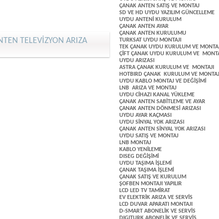
ÇANAK ANTEN SATIŞ VE MONTAJ
SD VE HD UYDU YAZILIM GÜNCELLEME
UYDU ANTENİ KURULUM
ÇANAK ANTEN AYAR
ÇANAK ANTEN KURULUMU
TEN TELEVİZYON ARIZA
TURKSAT UYDU MONTAJI
TEK ÇANAK UYDU KURULUM VE MONTAJ
ÇİFT ÇANAK UYDU KURULUM VE MONTA
UYDU ARIZASI
ASTRA ÇANAK KURULUM VE MONTAJI
HOTBIRD ÇANAK KURULUM VE MONTAJ
UYDU KABLO MONTAJ VE DEĞİŞİMİ
LNB ARIZA VE MONTAJ
UYDU CİHAZI KANAL YÜKLEME
ÇANAK ANTEN SABİTLEME VE AYAR
ÇANAK ANTEN DÖNMESİ ARIZASI
UYDU AYAR KAÇMASI
UYDU SİNYAL YOK ARIZASI
ÇANAK ANTEN SİNYAL YOK ARIZASI
UYDU SATIŞ VE MONTAJ
LNB MONTAJ
KABLO YENİLEME
DISEG DEĞİŞİMİ
UYDU TAŞIMA İŞLEMİ
ÇANAK TAŞIMA İŞLEMİ
ÇANAK SATIŞ VE KURULUM
ŞOFBEN MONTAJI YAPILIR
LCD LED TV TAMİRAT
EV ELEKTRİK ARIZA VE SERVİS
LCD DUVAR APARATI MONTAJI
D-SMART ABONELİK VE SERVİS
DIGITURK ABONELİK VE SERVİS