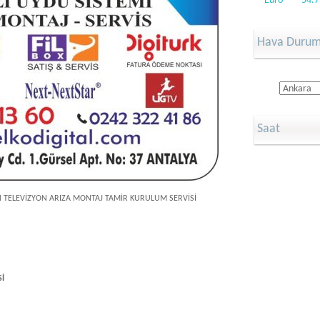
Euro
54.7
Hava Duru
Saat
 TELEVİZYON ARIZA MONTAJ TAMİR KURULUM SERVİSİ
İ