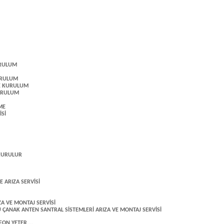
URULUM
URULUM
VE KURULUM
KURULUM
ME
Sİ
 KURULUR
 ARIZA SERVİSİ
ZA VE MONTAJ SERVİSİ
 ÇANAK ANTEN SANTRAL SİSTEMLERİ ARIZA VE MONTAJ SERVİSİ
ON YETER....