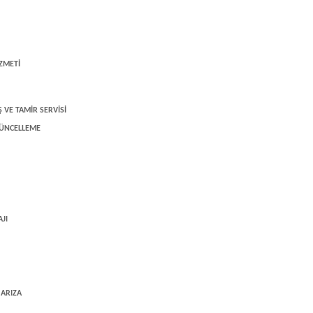
ZMETİ
 VE TAMİR SERVİSİ
GÜNCELLEME
JI
ARIZA