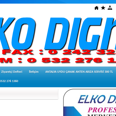
Ziyaretçi Defteri
İletişim
ANTALYA UYDU ÇANAK ANTEN ARIZA SERVİSİ 300 TL
 0532 276 1360