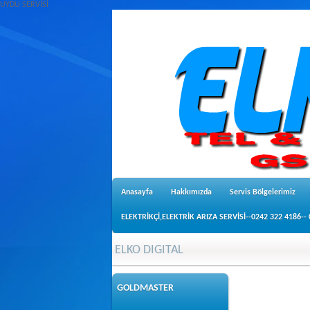
UYDU SERVİSİ
Anasayfa
Hakkımızda
Servis Bölgelerimiz
ELEKTRİKÇİ,ELEKTRİK ARIZA SERVİSİ--0242 322 4186--
ELKO DIGITAL
GOLDMASTER