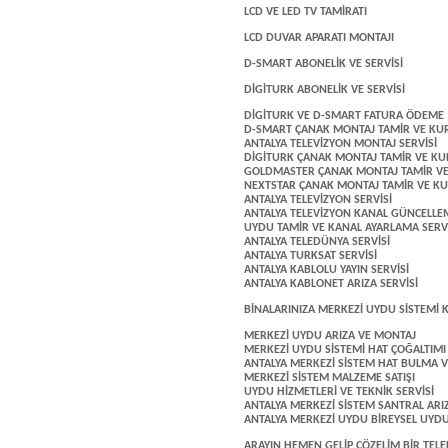
LCD VE LED TV TAMİRATI
LCD DUVAR APARATI MONTAJI
D-SMART ABONELİK VE SERVİSİ
DİGİTURK ABONELİK VE SERVİSİ
DİGİTURK VE D-SMART FATURA ÖDEME
D-SMART ÇANAK MONTAJ TAMİR VE K
ANTALYA TELEVİZYON MONTAJ SERVİSİ
DİGİTURK ÇANAK MONTAJ TAMİR VE K
GOLDMASTER ÇANAK MONTAJ TAMİR 
NEXTSTAR ÇANAK MONTAJ TAMİR VE 
ANTALYA TELEVİZYON SERVİSİ
ANTALYA TELEVİZYON KANAL GÜNCELLE
UYDU TAMİR VE KANAL AYARLAMA SERVİ
ANTALYA TELEDÜNYA SERVİSİ
ANTALYA TURKSAT SERVİSİ
ANTALYA KABLOLU YAYIN SERVİSİ
ANTALYA KABLONET ARIZA SERVİSİ
BİNALARINIZA MERKEZİ UYDU SİSTEMİ
MERKEZİ UYDU ARIZA VE MONTAJ
MERKEZİ UYDU SİSTEMİ HAT ÇOĞALTIMI
ANTALYA MERKEZİ SİSTEM HAT BULMA VE
MERKEZİ SİSTEM MALZEME SATIŞI
UYDU HİZMETLERİ VE TEKNİK SERVİSİ
ANTALYA MERKEZİ SİSTEM SANTRAL ARI
ANTALYA MERKEZİ UYDU BİREYSEL UYDU
ARAYIN HEMEN GELİP ÇÖZELİM BİR TELEF