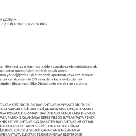
Z
E ÇÖZELİM ...
7 (YEDİ) GÜNÜ SERVİS VERİLİR.
(anten dönmesi ,ayar kaçması ,kablo kopmaları,swic değişimi,çanak
anak anten montaj işlemlerinizde çanak anten
ten yer değiştirme işlemlerinizde apartman veya site merkezi
da tek çanak anten ile 2-3 veya daha fazla uydu izlemek
izimle irtibata geçin Elko Digital uydu olarak size yardımcı
AŞA YEŞİLOVA MAHALLESİ UYDU AYAR,ANTALYA MURATPAŞA YILDIZ MAHALLESİ UYDU ARIZA SERVİSİ,ANTALYA MURATPAŞA YÜKSEKALAN MAHALLESİ UYDU ARIZA MONTAJ SERVİSİ,ANTALYA ZERDALİLİK MAHALLESİ UYDU ARIZA MONTAJ SERVİSİ,ANTALYA MURATPAŞA ZÜMRÜTOVA MAHALLESİ UYDU ARIZA SERVİSİ,ANTALYA 100. YIL UYDU SERVİSİ,ANTALYA GÜLLÜK UYDU ARIZA MONTAJ SERVİSİ,ANTALYA DOĞU GARAJI UYDU ARIZA MONTAJ SERVİSİ,ANTALYA ŞARAMPOL UYDU ÇANAK SERVİSİ,ANTALYA ÇALLI UYDU ARIZA TAMİR SERVİSİ,ANTALYA FABRİKALAR UYDU ÇANAK SERVİSİ,ANTALYA KEPEZ ÇANAK ANTEN SERVİSİ,ANTALYA AHATLI UYDU ARIZA MONTAJ SERVİSİ,ANTALYA BARIŞ MAHALLESİ UYDU SERVİSİ,ANTALYA MASADAĞI UYDU ARIZA TAMİR SERVİSİ,ANTALYA MAZIDAĞI UYDU SERVİSİ,ANTALYA KÜLTÜR UYDU SERVİSİ,ANTALYA GÜLVEREN MAHALLESİ UYDU ÇANAK SERVİSİ,ANTALYA GÜNDOĞDU MAHALLESİ UYDU ARIZA SERVİSİ,İLETİŞİM :0242 322 4186-0532 276 1360,ANTALYA ÖZGÜRLÜK MAHALLESİ UYDU SERVİSİ,ANTALYA AYANAOĞLU UYDU ARIZA,ANTALYA KARŞIYAKA UYDU ÇANAK SERVİSİ,ANTALYA VARSAK UYDU SERVİSİ,ANTALYA HÜSNÜ KARAKAŞ ÇANAK ANTENCİ,MURATPAŞA TELEVİZYON TAMİR MONTAJ VE KURULUM GÜNCELLEME SERVİSİ,ANTALYA HABİBLER ÇANAK ANTEN ARIZA,ANTALYA ÇANAK ANTEN TV SERVİSİ,ANTALYA GÖÇERLER UYDU SERVİSİ,ANTALYA GAZİ UYDU SERVİSİ,ANTALYA DOKUMA UYDU ARIZA SERVİSİ,ANTALYA ANTKOOP UYDU SERVİSİ,ANTALYA ANTKOOP UYDU ÇANAK ARIZA MONTAJ,ANTALYA DOĞUYAKA UYDU ÇANAK SERVİSİ,ANTALYA KÜTÜKÇÜ UYDU SERVİSİ,ANTALYA KUZEYYAKA UYDU SERVİSİ,ÇANAK ANTENCİ,ANTALYA MEHMETÇİK UYDU SERVİSİ,ANTALYA ÇANAK MONTAJ SERVİSİ,CEBESOY ÇANAK MONTAJ,ANTALYA ÇANAK ANTEN MONTAJ TAMİR VE BAKIM SERVİSİ,ANTALYA YAVUZ SELİM UYDU ARIZA MONTAJ,ANTALAY ZAFER UYDU SERVİSİ,ANTALYA ŞELALE UYDU SERVİSİ,ANTALYA DEMİREL UYDU SERVİSİ,ANTALYA MENDERES UYDU ÇANAK SERVİSİ,ANTALYA DUACI UYDU SERVİSİ,ANTALYA KEPEZALTI UYDU SERVİSİ,ANTALYA UYDU SERVİSİ,ANTALYA ÇAMLIBEL UYDU SERVİSİ,ANTALYA FATİH UYDU SERVİSİ,ANTALYA ÇANKAYA UYDU SERVİSİ,ANTALYA 4K ULTRA HD UYDU ARIZA SERVİSİ,ANTALYA KEPEZ ÇANAK ANTEN ARIZA SERVİSİ,ANTALYA ÜNSAL UYDU AYAR SERVİSİ,ANTALYA KONYAALTI UYDU ARIZA MONTAJ SERVİSİ,ANTALYA TELEVİZYON TAMİRCİNİZ,ANTALYA TV LCD LED TV MONTAJ SERVİSİ,ANTALYA KONYAALTI ÇANAK ANTEN ARIZA MONTAJ TAMİR SERVİSİ,ANTALYA UYDUCU,ANTALYA AKDAMLAR UYDU ARIZA SERVİSİ,ANTALYA AKKUYU ÇANAK ARIZA ,ANTALYA UYDU SATIŞ,ANTALYA ALTINKUM UYDU ARIZA SERVİSİ,ANTALYA ARAPSUYU ÇANAK ARIZA MONTAJ,ANTALYA DAĞ UYDU SERVİSİ,ANTALYA UYDU SERVİSİ,ANTALYA AŞAĞI KARAMAN UYDU ARIZA SERVİSİ,ANTALYA AYDINLIK UYDU SERVİSİ,ANTALYA UYDU AYAR VE MONTAJ SERVİSİ,ÇANAK ANTEN MONTAJ USTASI,ANTALYA BAHTILI UYDU ARIZA SERVİSİ,ANTALYA ÇAĞLARCA ÇANAK ANTEN SERVİSİ,ANTALYA ÇAMLIBEL UYDU SERVİSİ,ANTALYA ÇİTDİBİ UYDU ARIZA SERVİSİ,ANTALYA DEMİRCİLİK UYDU ARIZA SERVİSİ,ANTALYA DOYRAN UYDU SERVİSİ,ANTALYA ZÜMRÜT UYDU SERVİSİ,ANTALYA YENİ UYDU SERVİSİ,ANTALYA ÜÇOLUK UYDU SERVİSİ,ANTALYA UNCALI ÇANAK SERVİSİ,ANTALYA UNCALI UYDU AYAR SERVİSİ,ANTALYA TOROS UYDU SERVİSİ,ANTALYA SİTELER UYDU ARIZA SERVİSİ,ANTALYA SARISU UYDU SERVİSİ,ANTALYA PINARBAŞI UYDU SERVİSİ,ANTALYA ÖĞRETMENLER EVİ UYDU SERVİSİ,ANTALYA ÖĞRETMENLER EVİ ÇANAK SERVİSİ,ANTALYA HIZLI ÇANAK ANTEN ARIZA SERVİSİ,ANTALYA MOLLA YUSUF UYDU SERVİSİ,ANTALYA LİMAN UYDU SERVİSİ,ANTALYA KUŞKAVAĞI UYDU SERVİSİ,ANTALYA KURUÇAY UYDU SERVİSİ,MURATPAŞA UYDU SERVİSİ,ANTALYA KIR UYDU SERVİSİ,ANTALYA GÜRSU UYDU SERVİSİ,ANTALYA SU İÇECEK UYDU SERVİSİ,ANTALYA ZÜMRÜT UYDU SERVİSİ,UYDU SERVİSİ@ANTALYA TÜM BÖLGELER UYDU ÇANAK ARIZA SERVİSİ,ANTALYA ALTINDAĞ MAHALLESİ DİGİTURK BAYİ VE TEKNİK SERVİSİ,ANTALYA ALTINDAĞ MAHALLESİ ELEKTRİKÇİ,ANTALYA ALTINDAĞ MAHALLESİ D-SMART BAYİ VE TEKNİK SERVİSİ,ANTALYA ALTINDAĞ MAHALLESİ TELEVİZYON TAMİRCİSİ,LCD LED TV PLAZMA TV MONTAJ,ALTINDAĞ MAHALLESİ UYDUCU,ANTALYA GENÇLİK MAHALLESİ UYDUCU,ANTALYA GENÇLİK MAHALLESİ DİGİTURK BAYİ VE TEKNİK SERVİSİ,ANTALYA GENÇLİK MAHALLESİ TELEVİZYON LCD PLAZMA LED TV TAMİR VE MONTAJI,ANTALYA GENÇLİK MAHALLESİ ELEKTRİKÇİ,ANTALYA GENÇLİK MAHALLESİ FİLBOX BAYİ VE SERVİSİ,ANTALYA GENÇLİK MAHALLESİ D-SMART BAYİ,ANTALYA MURATPAŞA ELEKTRİKÇİ,ANTALYA KONYAALTI ELEKTRİKÇİ,ANTALYA KEPEZ ELEKTRİKÇİ,ANTALYA ELEKTRİKÇİ,ELEKTRİK ARIZA SERVİSİ,LARA ELEKTRİKÇİ,ZERDALİLİK ELEKTRİKÇİ,ANTALYA BAHÇELİEVLER MAHALLESİ DİGİTURK BAYİ,ANTALYA BAHÇELİEVLER MAHALLESİ D-SMART BAYİ VE SERVİSİ,ANTALYA ÇANAK ANTEN LNB DEĞİŞİMİ,ANTALYA BAHÇELİEVLER FİLBOX BAYİ,ANTALYA ÇANAK ANTEN AYAR SERVİSİ,ANTALYA BAHÇELİEVLER TELEVİZYON LCD PLAZMA TAMİR VE MONTAJ,ANTALYA ÇAYBAŞI MAHALLESİ DİGİTURK BAYİ,ANTALYA ÇAYBAŞI D-SMART,ANTALYA ÇAYBAŞI FİLBOX BAYİ,UYDU ÇANAK USTASI,ANTALYA ÇAYBAŞI TELEVİZYON LCD LED MONTAJ TAMİR,ANTALYA ÇAYBAŞI MAHALLESİ ELEKTRİKÇİ,ANTALYA SİNAN MAHALLESİ DİGİTURK BAYİ,ANTALYA SİNAN D-SMART BAYİ,ANTALYA SİNAN ELEKTRİKÇİ,ANTALYA SİNAN MAHALLESİ TV LCD LED TV TAMİR VE MONTAJ,TURKCELL SUPERONLINE SATIŞ NOKTASI,ADSL SATIŞ,İNTERNET ABONELİK,SUPERONLINE SATIŞ NOKTASI,ANTALYA ZERDALİLİK TV MONTAJ,ANTALYA ZERDALİLİK MAHALLESİ DİGİTURK BAYİ,ANTALYA ZERDALİLİK MAHALLESİ D-SMART BAYİ,ANTALYA ZERDALİLİK MAHALLESİ ELEKTRİKÇİ,ANTALYA ZERDALİLİK TELEVİZYON TAMİRCİSİ,ANTALYA ÇAĞLAYAN MAHALLESİ TVLCD LED TAMİR VE MONTAJ,ANTALYA ÇANAK ANTENCİ,ÇAĞLAYAN MAHALLESİ DİGİTURK BAYİ,ANTALYA ÇANAK ANTEN DÖNMESİ VE NAKİL TAŞIMA İŞLERİ YAPILIR,ÇAĞLAYAN MAHALLESİ D-SMART BAYİ,ÇAĞLAYAN MAHALLESİ ELEKTRİKÇİ,ANTALYA UYDUCU,ÇAĞLAYAN MAHALLESİ FİLBOX BAYİ,ANTALYA D-SMART YETKİLİ BAYİ VE TEKNİK SERVİS HİZMETLERİ,ÇAĞLAYAN UYDUCU,ZERDALİLİK FİLBOX BAYİ,ANTALYA ELMALI MAHALLESİ DİGİTURK D-SMART FİLBOX YETKİLİ BAYİ VE TEKNİK SERVİSİ,ANTALYA ELMALI MAHALLESİ TELEVİZYON LCD PLAZMA MONTAJ VE TAMİR,ANTALYA ERMENEK MAHALLESİ DİGİTURK D-SMART FİLBOX BAYİ,ANTALYA ERMENEK MAHALLESİ TELEVİZYON TAMİR VE MONTAJ,ANTALYA ETİLER MAHALLESİ DİGİTURK D-SMART FİLBOX YETKİLİ BAYİ VE TEKNİK SERVİSİ,ANTALYA ETİLER LCD PLAZMA TV TAMİR VE MONTAJ,ANTALYA BALBEY MAHALLESİ DİGİTURK BAYİ,ANTALYA BALBEY MAHALLESİ D-SMART BAYİ,BALBEY MAHALLESİ ELEKTRİKÇİ,ANTALYA BALBEY MAHALLESİ FİLBOX BAYİ,BALBEY UYDUCU,ANTALYA BARBAROS MAHALLESİ DİGİTURK BAYİ,ANT