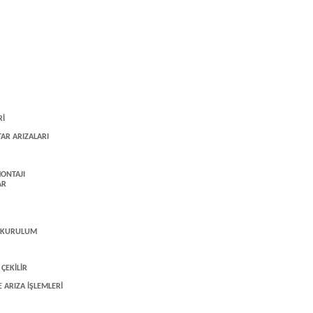
Rİ
AR ARIZALARI
ONTAJI
AR
E KURULUM
ÇEKİLİR
 ARIZA İŞLEMLERİ