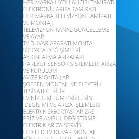
HER MARKA UYDU ALICISI TAMİRATI
ELEKTRONİK ARIZA TAMİRATI
HER MARKA TELEVİZYON TAMİRATI
VE MONTAJI
TELEVİZYON KANAL GÜNCELLEME
VE AYAR
TV DUVAR APARATI MONTAJ
SİGORTA DEĞİŞİMLERİ
AYDINLATMA ARIZALARI
HAREKET SENSÖR SİSTEMLERİ ARIZA
VE KURULUM
AVİZE MONTAJLARI
ŞOFBEN MONTAJI VE ELEKTRİK
TESİSATI ÇEKİLİR
EVİNİZDEKİ TÜM PRİZLERİN
DEĞİŞİMİ VE ARIZA İŞLEMLERİ
ELEKTRİK SİGORTASI ARIZASI
PRİZ VE AMPUL DEĞİŞTİRME
ELEKTRİK ARIZA SERVİSİ
LCD LED TV DUVAR MONTAJI
KÜÇÜK EV ALETLERİ TAMİR VE