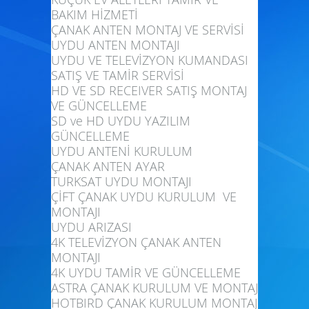
BAKIM HİZMETİ
ÇANAK ANTEN MONTAJ VE SERVİSİ
UYDU ANTEN MONTAJI
UYDU VE TELEVİZYON KUMANDASI
SATIŞ VE TAMİR SERVİSİ
HD VE SD RECEIVER SATIŞ MONTAJ
VE GÜNCELLEME
SD ve HD UYDU YAZILIM
GÜNCELLEME
UYDU ANTENİ KURULUM
ÇANAK ANTEN AYAR
TURKSAT UYDU MONTAJI
ÇİFT ÇANAK UYDU KURULUM VE
MONTAJI
UYDU ARIZASI
4K TELEVİZYON ÇANAK ANTEN
MONTAJI
4K UYDU TAMİR VE GÜNCELLEME
ASTRA ÇANAK KURULUM VE MONTAJ
HOTBIRD ÇANAK KURULUM MONTAJ