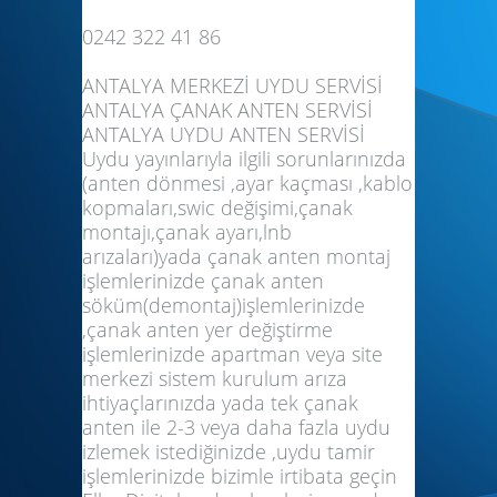
0242 322 41 86
ANTALYA MERKEZİ UYDU SERVİSİ
ANTALYA ÇANAK ANTEN SERVİSİ
ANTALYA UYDU ANTEN SERVİSİ
Uydu yayınlarıyla ilgili sorunlarınızda
(anten dönmesi ,ayar kaçması ,kablo
kopmaları,swic değişimi,çanak
montajı,çanak ayarı,lnb
arızaları)yada çanak anten montaj
işlemlerinizde çanak anten
söküm(demontaj)işlemlerinizde
,çanak anten yer değiştirme
işlemlerinizde apartman veya site
merkezi sistem kurulum arıza
ihtiyaçlarınızda yada tek çanak
anten ile 2-3 veya daha fazla uydu
izlemek istediğinizde ,uydu tamir
işlemlerinizde bizimle irtibata geçin